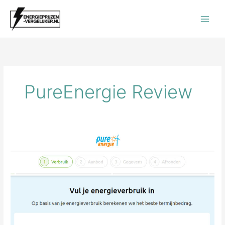
Ga
naar
de
inhoud
PureEnergie Review