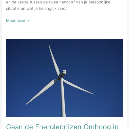
en de keuze tussen de twee hangt af van je persoonlijke
situatie en wat je belangrijk vindt
Beter
Meer lezen »
kiezen
voor
variabele
stroom
of
vaste
stroom?
Gaan de Energieprijzen Omhoog in