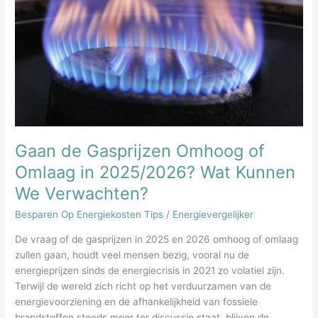
We
Verwachten?
Gaan de Gasprijzen Omhoog of
Omlaag in 2025/2026? Wat Kunnen
We Verwachten?
Besparen Op Energiekosten Tips
/
Energievergelijker
De vraag of de gasprijzen in 2025 en 2026 omhoog of omlaag
zullen gaan, houdt veel mensen bezig, vooral nu de
energieprijzen sinds de energiecrisis in 2021 zo volatiel zijn.
Terwijl de wereld zich richt op het verduurzamen van de
energievoorziening en de afhankelijkheid van fossiele
brandstoffen steeds meer ter discussie staat, blijven de