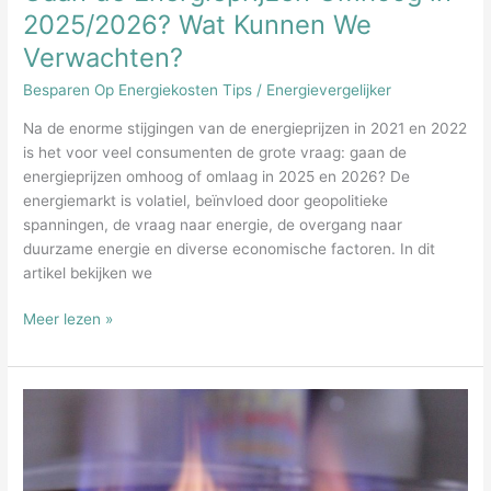
2025/2026? Wat Kunnen We
Verwachten?
Besparen Op Energiekosten Tips
/
Energievergelijker
Na de enorme stijgingen van de energieprijzen in 2021 en 2022
is het voor veel consumenten de grote vraag: gaan de
energieprijzen omhoog of omlaag in 2025 en 2026? De
energiemarkt is volatiel, beïnvloed door geopolitieke
spanningen, de vraag naar energie, de overgang naar
duurzame energie en diverse economische factoren. In dit
artikel bekijken we
Gaan
Meer lezen »
de
Energieprijzen
Omhoog
in
2025/2026?
Wat
Kunnen