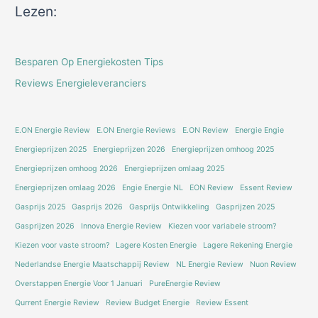
Lezen:
Besparen Op Energiekosten Tips
Reviews Energieleveranciers
E.ON Energie Review
E.ON Energie Reviews
E.ON Review
Energie Engie
Energieprijzen 2025
Energieprijzen 2026
Energieprijzen omhoog 2025
Energieprijzen omhoog 2026
Energieprijzen omlaag 2025
Energieprijzen omlaag 2026
Engie Energie NL
EON Review
Essent Review
Gasprijs 2025
Gasprijs 2026
Gasprijs Ontwikkeling
Gasprijzen 2025
Gasprijzen 2026
Innova Energie Review
Kiezen voor variabele stroom?
Kiezen voor vaste stroom?
Lagere Kosten Energie
Lagere Rekening Energie
Nederlandse Energie Maatschappij Review
NL Energie Review
Nuon Review
Overstappen Energie Voor 1 Januari
PureEnergie Review
Qurrent Energie Review
Review Budget Energie
Review Essent