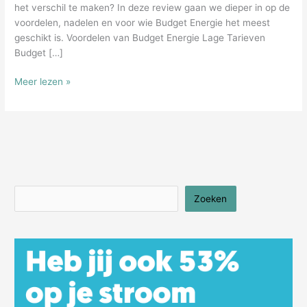
het verschil te maken? In deze review gaan we dieper in op de
voordelen, nadelen en voor wie Budget Energie het meest
geschikt is. Voordelen van Budget Energie Lage Tarieven
Budget […]
Budget
Meer lezen »
Energie
Review:
Is
dit
de
voordeligste
keuze
Zoeken
Zoeken
voor
jouw
energie?