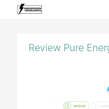
Ga
naar
de
inhoud
Review Pure Ener